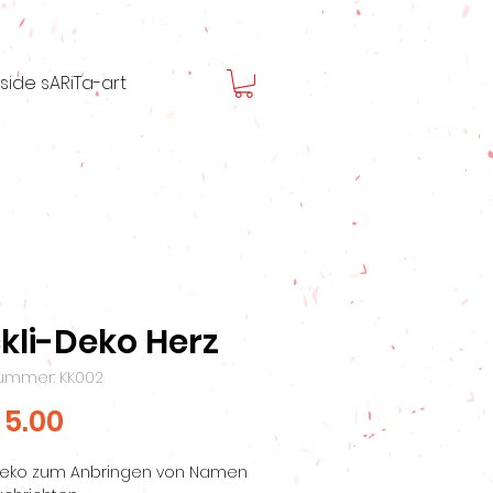
nside sARiTa-art
kli-Deko Herz
nummer: KK002
Preis
 5.00
-Deko zum Anbringen von Namen