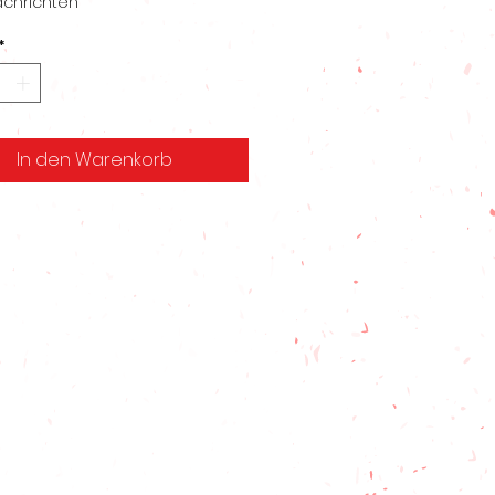
achrichten
*
In den Warenkorb