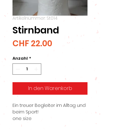
Artikelnummer: St014
Stirnband
Preis
CHF 22.00
Anzahl
*
In den Warenkorb
Ein treuer Begleiter im Alltag und
beim Sport!
one size
Breite ca. 10cm
Material: Baumwoll Jersey
Versandinfo