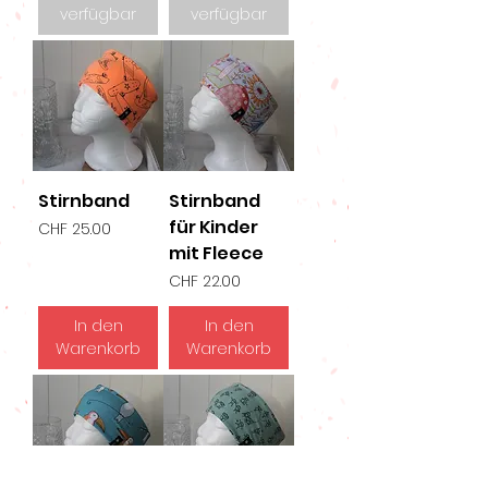
verfügbar
verfügbar
Stirnband
Stirnband
für Kinder
Preis
CHF 25.00
mit Fleece
Preis
CHF 22.00
In den
In den
Warenkorb
Warenkorb