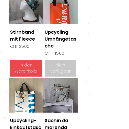
Stirnband
Upcycling-
mit Fleece
Umhängetas
che
Preis
CHF 25.00
Preis
CHF 45.00
In den
Nicht
Warenkorb
verfügbar
Upcycling-
Sachin da
Einkaufstasc
marenda