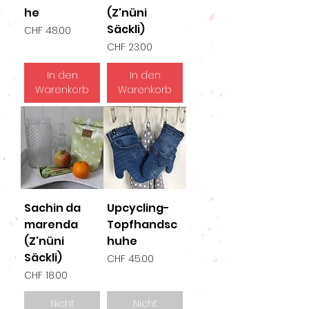
he
(Z'nüni
Säckli)
Preis
CHF 48.00
Preis
CHF 23.00
In den
In den
Warenkorb
Warenkorb
Sachin da
Upcycling-
marenda
Topfhandsc
(Z'nüni
huhe
Säckli)
Preis
CHF 45.00
Preis
CHF 18.00
Nicht
Nicht