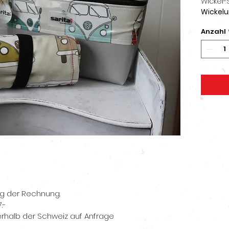
Wickel-
Wickelun
Windelb
Anzahl
Feuchtt
ng der Rechnung.
.-
rhalb der Schweiz auf Anfrage