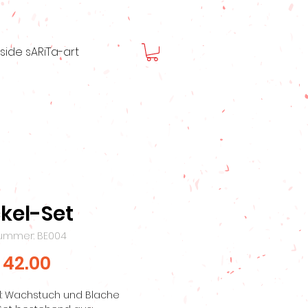
nside sARiTa-art
kel-Set
nummer: BE004
Preis
 42.00
l: Wachstuch und Blache